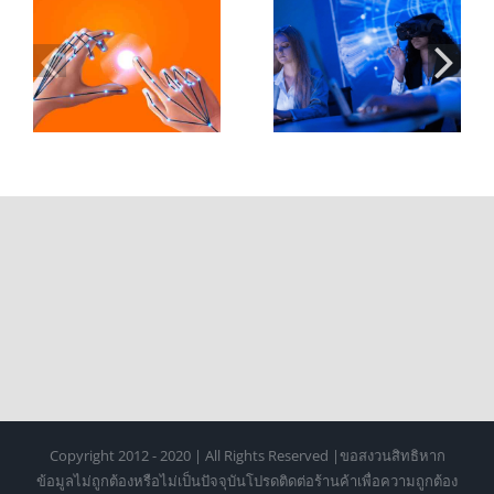
XR ในห้องเรียน
Controller 2 กับ
อ
มหาวิทยาลัย:
การออกแบบ
ะ
บทบาทของ Hand
Hand Tracking
Tracking ในการ
สำหรับ XR ระดับ
เรียนรู้ยุคใหม่
มืออาชีพ
Copyright 2012 - 2020 | All Rights Reserved |ขอสงวนสิทธิหาก
ข้อมูลไม่ถูกต้องหรือไม่เป็นปัจจุบันโปรดติดต่อร้านค้าเพื่อความถูกต้อง