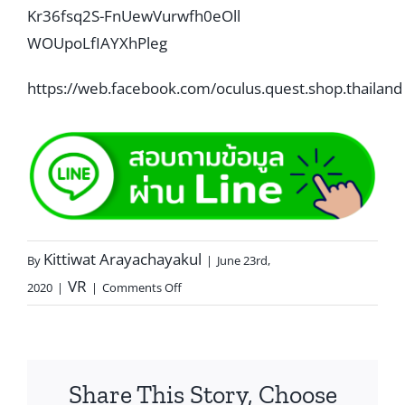
Kr36fsq2S-FnUewVurwfh0eOll
WOUpoLfIAYXhPleg
https://web.facebook.com/oculus.quest.shop.thailand
Kittiwat Arayachayakul
By
|
June 23rd,
VR
2020
|
|
Comments Off
Share This Story, Choose