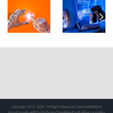
XR ในห้องเรียน
Controller 2 กับ
อ
มหาวิทยาลัย:
การออกแบบ
ะ
บทบาทของ Hand
Hand Tracking
Tracking ในการ
สำหรับ XR ระดับ
เรียนรู้ยุคใหม่
มืออาชีพ
Copyright 2012 - 2020 | All Rights Reserved |ขอสงวนสิทธิหาก
ข้อมูลไม่ถูกต้องหรือไม่เป็นปัจจุบันโปรดติดต่อร้านค้าเพื่อความถูกต้อง