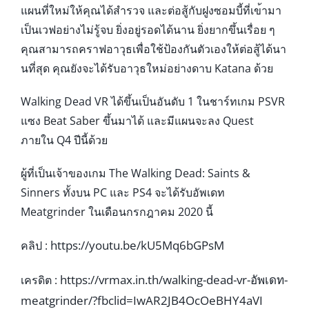
แผนที่ใหม่ให้คุณได้สำรวจ และต่อสู้กับฝูงซอมบี้ที่เข
้ามา
เป็นเวฟอย่างไม่รู้จบ ยิ่งอยู่รอดได้นาน ยิ่งยากขึ้นเรื่อย ๆ
คุณสามารถคราฟอาวุธเพื่อใช้
ป้องกันตัวเองให้ต่อสู้ได้น
า
นที่สุด คุณยังจะได้รับอาวุธใหม่อย่
างดาบ Katana ด้วย
Walking Dead VR ได้ขึ้นเป็นอันดับ 1 ในชาร์ทเกม PSVR
แซง Beat Saber ขึ้นมาได้ และมีแผนจะลง Quest
ภายใน Q4 ปีนี้ด้วย
ผู้ที่เป็นเจ้าของเกม The Walking Dead: Saints &
Sinners ทั้งบน PC และ PS4 จะได้รับอัพเดท
Meatgrinder ในเดือนกรกฎาคม 2020 นี้
https://youtu.be/
kU5Mq6bGPsM
คลิป :
https://vrmax.in.th/
walking-dead-vr-อัพเดท-
เครดิต :
meat
grinder/
?fbclid=IwAR2JB4OcOeBHY4aVI