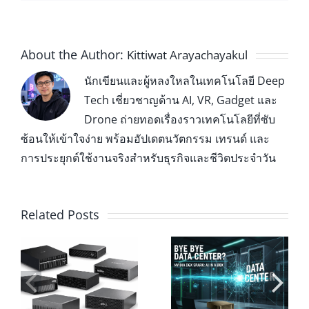
About the Author:
Kittiwat Arayachayakul
นักเขียนและผู้หลงใหลในเทคโนโลยี Deep
Tech เชี่ยวชาญด้าน AI, VR, Gadget และ
Drone ถ่ายทอดเรื่องราวเทคโนโลยีที่ซับ
ซ้อนให้เข้าใจง่าย พร้อมอัปเดตนวัตกรรม เทรนด์ และ
การประยุกต์ใช้งานจริงสำหรับธุรกิจและชีวิตประจำวัน
Related Posts
นี่คือหน้าตาของ
NVIDIA DGX
“อนาคต”: สัมผัส
Spark ปฏิวัติพลัง
พลัง AI ที่แท้จริง
10
Data Center วาง
เมื่อ DGX Spark