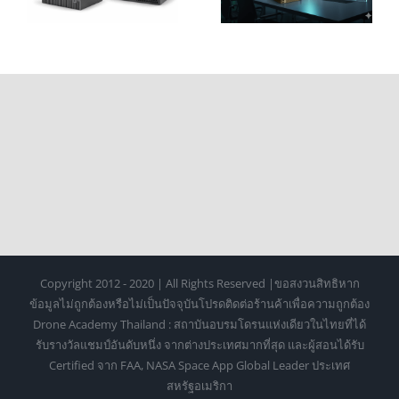
อน
บนโต๊ะทำงานได้
เปลี่ยนโต๊ะทำงาน
จริง
คุณให้เป็น “ซูเปอร์
คอมพิวเตอร์”
Copyright 2012 - 2020 | All Rights Reserved |ขอสงวนสิทธิหาก
ข้อมูลไม่ถูกต้องหรือไม่เป็นปัจจุบันโปรดติดต่อร้านค้าเพื่อความถูกต้อง
Drone Academy Thailand : สถาบันอบรมโดรนแห่งเดียวในไทยที่ได้
รับรางวัลแชมป์อันดับหนึ่ง จากต่างประเทศมากที่สุด และผู้สอนได้รับ
Certified จาก FAA, NASA Space App Global Leader ประเทศ
สหรัฐอเมริกา