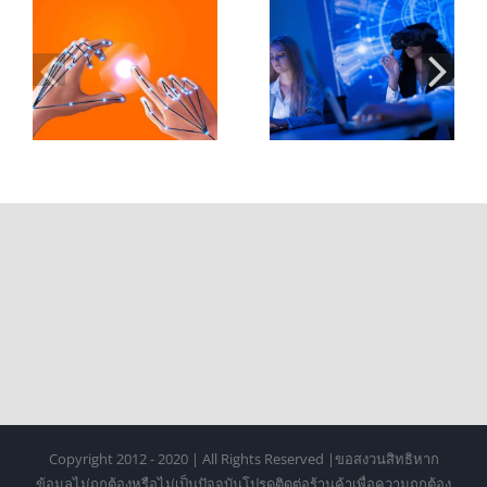
XR ในห้องเรียน
Controller 2 กับ
อ
มหาวิทยาลัย:
การออกแบบ
ะ
บทบาทของ Hand
Hand Tracking
Tracking ในการ
สำหรับ XR ระดับ
เรียนรู้ยุคใหม่
มืออาชีพ
Copyright 2012 - 2020 | All Rights Reserved |ขอสงวนสิทธิหาก
ข้อมูลไม่ถูกต้องหรือไม่เป็นปัจจุบันโปรดติดต่อร้านค้าเพื่อความถูกต้อง