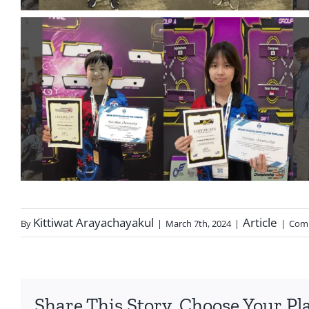
Kittiwat Arayachayakul
Article
By
|
March 7th, 2024
|
|
Com
Share This Story, Choose Your Pl