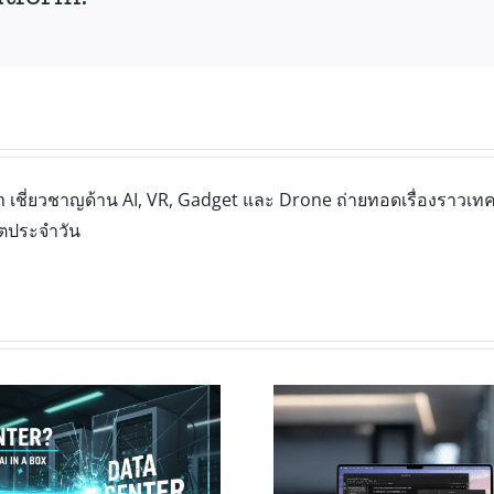
เชี่ยวชาญด้าน AI, VR, Gadget และ Drone ถ่ายทอดเรื่องราวเทคโ
ิตประจำวัน
ี่คือหน้าตาของ “อนาคต”: สัมผัส
XR ในห้องเรียน