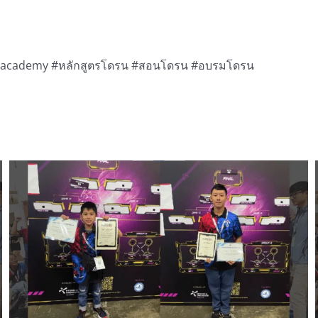
eacademy #หลักสูตรโดรน #สอนโดรน #อบรมโดรน