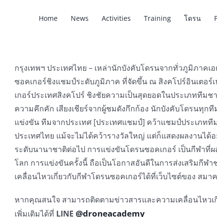
Home
News
Activities
Training
โดรน
กรุงเทพฯ ประเทศไทย – เหล่านักบังคับโดรนจากทั่วภูมิภาค
ซอคเกอร์ชิงแชมป์ระดับภูมิภาค ที่จัดขึ้น ณ สิงคโปร์อินเต
เกอร์ประเทศสิงคโปร์ ชิงชัยความเป็นสุดยอดในประเภททีมชา
ความคึกคัก เสียงเชียร์จากผู้ชมดังกึกก้อง นักบังคับโดรนทุ
แข่งขัน ทีมจากประเทศ [ประเทศแชมป์] คว้าแชมป์ประเภททีม
ประเทศไทย แม้จะไม่ได้คว้ารางวัลใหญ่ แต่ก็แสดงผลงานได้อย
ระดับนานาชาติต่อไป การแข่งขันโดรนซอคเกอร์ เป็นกีฬาที
โลก การแข่งขันครั้งนี้ ถือเป็นโอกาสอันดีในการส่งเสริมกี
เคลื่อนไหวเกี่ยวกับกีฬาโดรนซอคเกอร์ได้ที่เว็บไซต์ของ
หากคุณสนใจ สามารถติดตามข่าวสารและความเคลื่อนไหวเกี
@droneacademy
เพิ่มเติมได้ที่
LINE