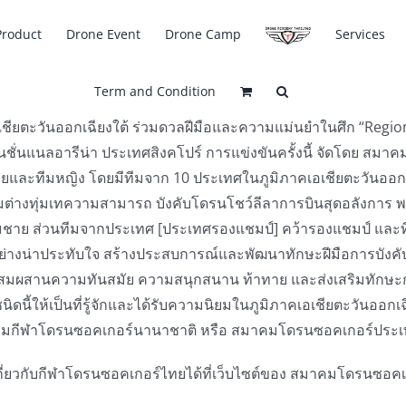
Product
Drone Event
Drone Camp
Services
Term and Condition
เอเชียตะวันออกเฉียงใต้ ร่วมดวลฝีมือและความแม่นยำในศึก “Re
อร์เนชั่นแนลอารีน่า ประเทศสิงคโปร์ การแข่งขันครั้งนี้ จัดโด
ยและทีมหญิง โดยมีทีมจาก 10 ประเทศในภูมิภาคเอเชียตะวันออกเฉ
กทีมต่างทุ่มเทความสามารถ บังคับโดรนโชว์ลีลาการบินสุดอลังการ 
ชาย ส่วนทีมจากประเทศ [ประเทศรองแชมป์] คว้ารองแชมป์ และที
่างน่าประทับใจ สร้างประสบการณ์และพัฒนาทักษะฝีมือการบังคับโด
่ผสมผสานความทันสมัย ความสนุกสนาน ท้าทาย และส่งเสริมทักษะ
ฬาชนิดนี้ให้เป็นที่รู้จักและได้รับความนิยมในภูมิภาคเอเชียตะว
 สมาคมกีฬาโดรนซอคเกอร์นานาชาติ หรือ สมาคมโดรนซอคเกอร์ประ
่ยวกับกีฬาโดรนซอคเกอร์ไทยได้ที่เว็บไซต์ของ สมาคมโดรนซอค