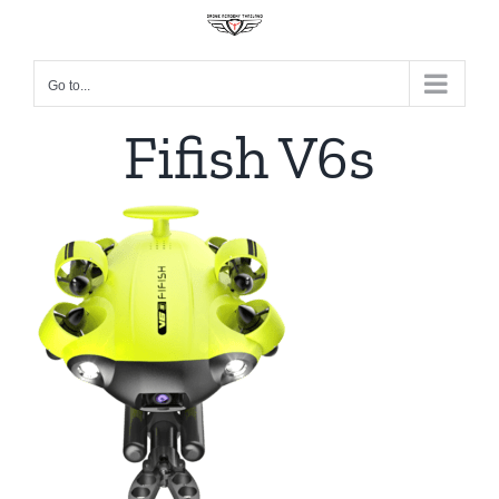
Go to...
Fifish V6s