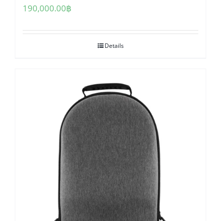
190,000.00
฿
Details