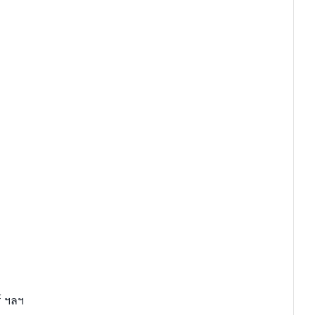
์ ฯลฯ