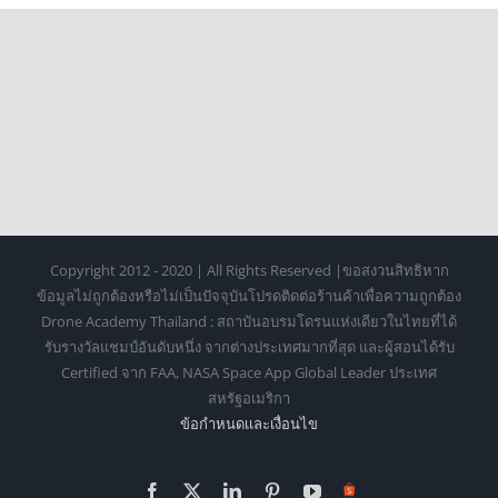
Copyright 2012 - 2020 | All Rights Reserved |ขอสงวนสิทธิหาก
ข้อมูลไม่ถูกต้องหรือไม่เป็นปัจจุบันโปรดติดต่อร้านค้าเพื่อความถูกต้อง
Drone Academy Thailand : สถาบันอบรมโดรนแห่งเดียวในไทยที่ได้
รับรางวัลแชมป์อันดับหนึ่ง จากต่างประเทศมากที่สุด และผู้สอนได้รับ
Certified จาก FAA, NASA Space App Global Leader ประเทศ
สหรัฐอเมริกา
ข้อกำหนดเเละเงื่อนไข
Facebook
X
LinkedIn
Pinterest
YouTube
Https://shopee.co.th/o