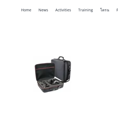
Skip
Home
News
Activities
Training
โดรน
to
content