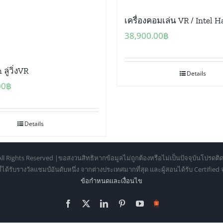
เครื่องคอมเล่น VR / Intel H
38,900.00
฿
ลู่วิ่งVR
Details
00
฿
Details
ll Rights Reserved |ขอสงวนสิทธิหากข้อมูลไม่ถูกต้องหรือไม่เป็นปัจจุบันโปรดติด
้รับรางวัลแชมป์อันดับหนึ่ง จากต่างประเทศมากที่สุด และผู้สอนได้รับ Certifie
ข้อกำหนดเเละเงื่อนไข
Facebook
X
LinkedIn
Pinterest
YouTube
Https://shopee.co.th/o