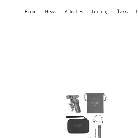
Skip
Home
News
Activities
Training
โดรน
to
content