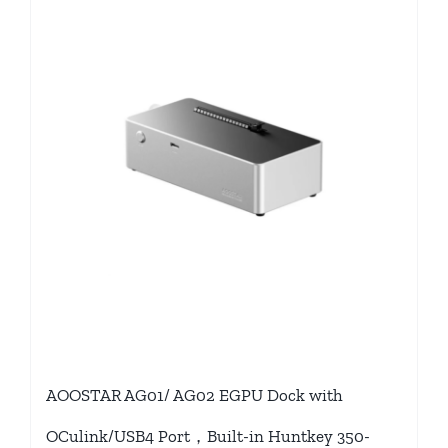
AOOSTAR AG01/ AG02 EGPU Dock with
OCulink/USB4 Port，Built-in Huntkey 350-