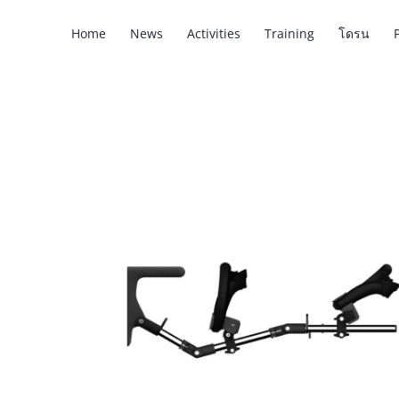
Skip
Home
News
Activities
Training
โดรน
to
content