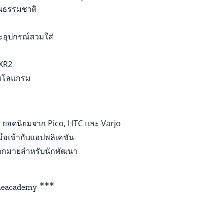
็นธรรมชาติ
ะอุปกรณ์สวมใส่
 XR2
โฮโลแกรม
 XR ยอดนิยมจาก Pico, HTC และ Varjo
ือเข้ากับแอปพลิเคชัน
มากมายสำหรับนักพัฒนา
***
eacademy