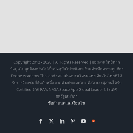
Copyright 2012 - 2020 | All Rights Reserved |ขอสงวนสิทธิหาก
ข้อมูลไม่ถูกต้องหรือไม่เป็นปัจจุบันโปรดติดต่อร้านค้าเพื่อความถูกต้อง
Drone Academy Thailand : สถาบันอบรมโดรนแห่งเดียวในไทยที่ได้
รับรางวัลแชมป์อันดับหนึ่ง จากต่างประเทศมากที่สุด และผู้สอนได้รับ
Certified จาก FAA, NASA Space App Global Leader ประเทศ
สหรัฐอเมริกา
ข้อกำหนดเเละเงื่อนไข
Facebook
X
LinkedIn
Pinterest
YouTube
Https://shopee.co.th/o