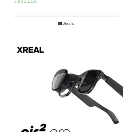
2,850.00
฿
Details