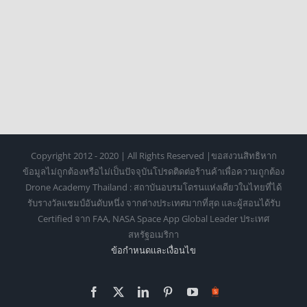
Copyright 2012 - 2020 | All Rights Reserved |ขอสงวนสิทธิหาก
ข้อมูลไม่ถูกต้องหรือไม่เป็นปัจจุบันโปรดติดต่อร้านค้าเพื่อความถูกต้อง
Drone Academy Thailand : สถาบันอบรมโดรนแห่งเดียวในไทยที่ได้
รับรางวัลแชมป์อันดับหนึ่ง จากต่างประเทศมากที่สุด และผู้สอนได้รับ
Certified จาก FAA, NASA Space App Global Leader ประเทศ
สหรัฐอเมริกา
ข้อกำหนดเเละเงื่อนไข
Facebook
X
LinkedIn
Pinterest
YouTube
Https://shopee.co.th/o