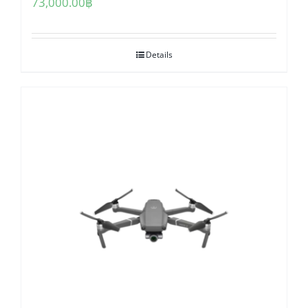
73,000.00
฿
Details