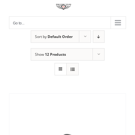
Skip
to
content
Go to...
Sort by
Default Order
Show
12 Products