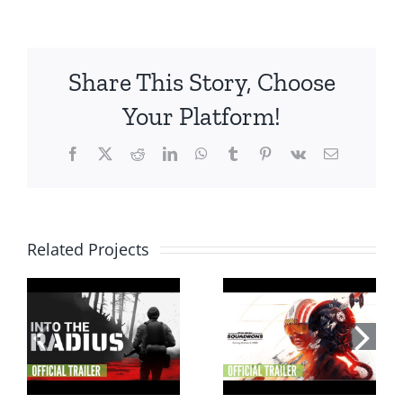
Share This Story, Choose
Your Platform!
Facebook
X
Reddit
LinkedIn
WhatsApp
Tumblr
Pinterest
Vk
Email
Related Projects
Star Wars:
ด
Squadrons VR
YUR อันดับเกม VR
ว
รองรับได้รับการ
Fitness
น