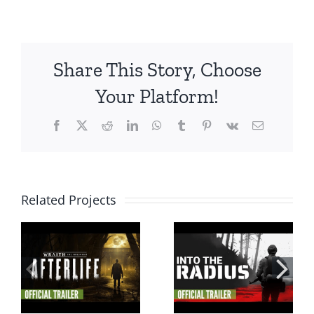
Share This Story, Choose
Your Platform!
Facebook
X
Reddit
LinkedIn
WhatsApp
Tumblr
Pinterest
Vk
Email
Related Projects
Star Wars:
เกมเอาชีวิตรอด
Squadrons VR
ก
VR FPS ปล่อยตัว
รองรับได้รับการ
R
เต็ม 20 มิถุนายน