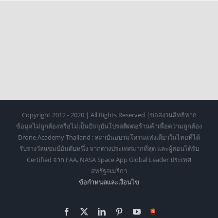
Copyright 2012 - 2020 | All Rights Reserved |ขอสงวนสิทธิหาก
ข้อมูลไม่ถูกต้องหรือไม่เป็นปัจจุบันโปรดติดต่อร้านค้าเพื่อความถูกต้อง
Drone Academy Thailand : สถาบันอบรมโดรนแห่งเดียวในไทยที่ได้
รับรางวัลแชมป์อันดับหนึ่ง จากต่างประเทศมากที่สุด และผู้สอนได้รับ
Certified จาก FAA, NASA Space App Global Leader ประเทศ
สหรัฐอเมริกา
ข้อกำหนดเเละเงื่อนไข
Facebook
X
LinkedIn
Pinterest
YouTube
Https://shopee.co.th/o