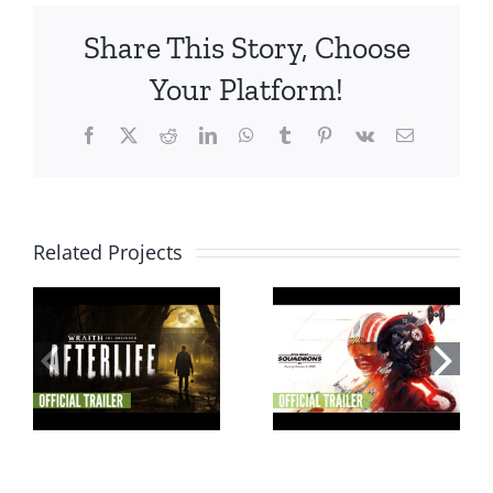
Share This Story, Choose
Your Platform!
Facebook
X
Reddit
LinkedIn
WhatsApp
Tumblr
Pinterest
Vk
Email
Related Projects
Star Wars:
Squadrons VR
YUR อันดับเกม VR
ก
รองรับได้รับการ
Fitness
R
ยืนยันโดย EA