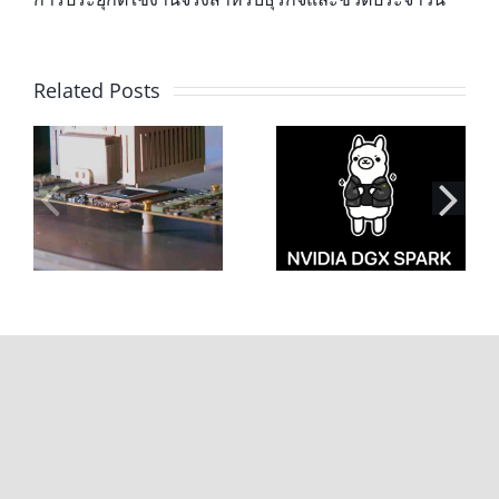
Related Posts
เชื่อมต่อ Ollama
เปิดเผยความแตก
ง
บน NVIDIA DGX
ต่าง Firmware
Spark ด้วย SSH
ระหว่าง NVIDIA
ค่
Tunnel เพื่อใช้
GB10 และ Dell
งาน AI ปลอดภัย
Pro Max