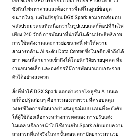
เซิร์ฟเวอร์ GPU ประกอบด้วยการ์ดจอ P100 ถึง 8 ใบ
ซึ่งกินไฟมหาศาลและต้องการพื้นที่ในศูนย์ข้อมูล
ขนาดใหญ่ แต่ในปัจจุบัน DGX Spark สามารถส่งมอบ
พลังประมวลผลที่เหนือกว่าในรูปแบบเดสก์ท็อปที่กินไฟ
เพียง 240 วัตต์ การพัฒนาที่น่าทึ่งในด้านประสิทธิภาพ
การใช้พลังงานและการย่อขนาดนี้ ทำให้ความ
สามารถด้าน AI ระดับ Data Center ซึ่งในอดีตเข้าถึงได้
ยาก ตอนนี้สามารถเข้าถึงได้โดยนักวิจัยรายบุคคล ทีม
งานขนาดเล็ก และองค์กรที่มีการพัฒนาแบบกระจาย
ตัวได้อย่างสะดวก
สิ่งที่ทำให้ DGX Spark แตกต่างจากโซลูชัน AI บนเด
สก์ท็อปรุ่นก่อนๆ คือการมองภาพรวมที่ครอบคลุม
วงจรชีวิตการพัฒนาอย่างสมบูรณ์แบบ แทนที่จะบังคับ
ให้ผู้ใช้ต้องเลือกระหว่างการทดลอง การปรับแต่ง
โมเดล หรือการนำไปใช้งานจริง Spark กลับมอบความ
สามารถที่แท้จริงในทุกขั้นตอน สถาปัตยกรรมหน่วย