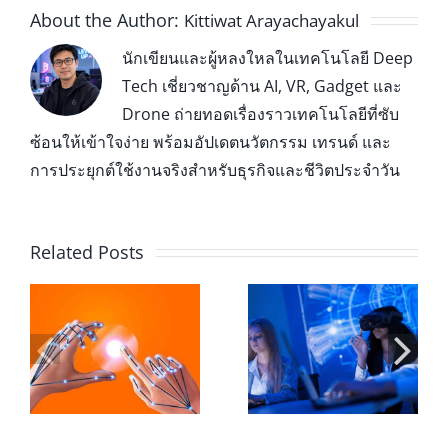
About the Author:
Kittiwat Arayachayakul
นักเขียนและผู้หลงใหลในเทคโนโลยี Deep
Tech เชี่ยวชาญด้าน AI, VR, Gadget และ
Drone ถ่ายทอดเรื่องราวเทคโนโลยีที่ซับ
ซ้อนให้เข้าใจง่าย พร้อมอัปเดตนวัตกรรม เทรนด์ และ
การประยุกต์ใช้งานจริงสำหรับธุรกิจและชีวิตประจำวัน
Related Posts
Leap Motion
XR ในห้องเรียน
Controller 2 กับ
อ
มหาวิทยาลัย:
การออกแบบ
ะ
บทบาทของ Hand
Hand Tracking
Tracking ในการ
สำหรับ XR ระดับ