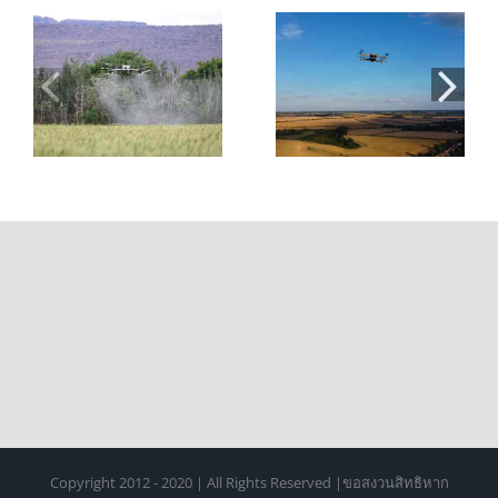
่น
โดรนเพื่อ
สอบใบอนุญาตบิน
การเกษตร: 7 ข้อดี
โดรน 2026: ขั้น
และประโยชน์ที่
ตอน ค่าใช้จ่าย
ช่วยลดต้นทุนและ
และการเตรียมตัว
เพิ่มผลผลิต
Copyright 2012 - 2020 | All Rights Reserved |ขอสงวนสิทธิหาก