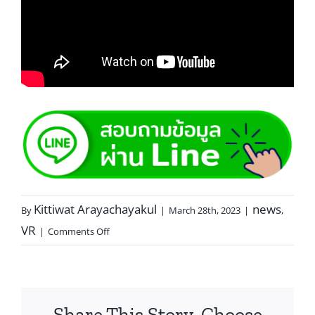
Kittiwat Arayachayakul
news
By
|
March 28th, 2023
|
,
VR
|
Comments Off
Share This Story, Choose