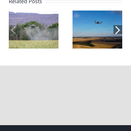
Related Posts
่น
โดรนเพื่อ
สอบใบอนุญาตบิน
การเกษตร: 7 ข้อดี
โดรน 2026: ขั้น
และประโยชน์ที่
ตอน ค่าใช้จ่าย
ช่วยลดต้นทุนและ
และการเตรียมตัว
เพิ่มผลผลิต