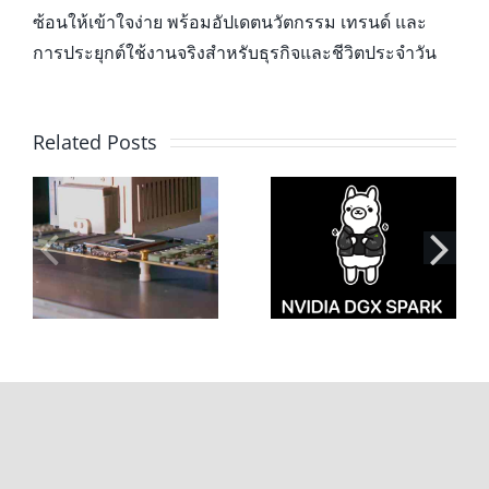
ซ้อนให้เข้าใจง่าย พร้อมอัปเดตนวัตกรรม เทรนด์ และ
การประยุกต์ใช้งานจริงสำหรับธุรกิจและชีวิตประจำวัน
Related Posts
เชื่อมต่อ Ollama
เปิดเผยความแตก
ง
บน NVIDIA DGX
ต่าง Firmware
Spark ด้วย SSH
ระหว่าง NVIDIA
ค่
Tunnel เพื่อใช้
GB10 และ Dell
งาน AI ปลอดภัย
Pro Max