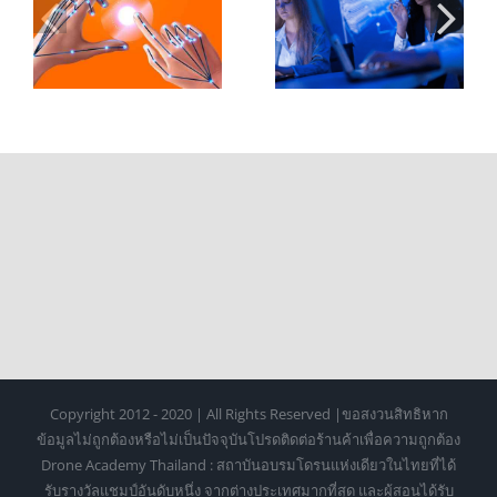
อ
มหาวิทยาลัย:
การออกแบบ
ะ
บทบาทของ Hand
Hand Tracking
Tracking ในการ
สำหรับ XR ระดับ
เรียนรู้ยุคใหม่
มืออาชีพ
Copyright 2012 - 2020 | All Rights Reserved |ขอสงวนสิทธิหาก
ข้อมูลไม่ถูกต้องหรือไม่เป็นปัจจุบันโปรดติดต่อร้านค้าเพื่อความถูกต้อง
Drone Academy Thailand : สถาบันอบรมโดรนแห่งเดียวในไทยที่ได้
รับรางวัลแชมป์อันดับหนึ่ง จากต่างประเทศมากที่สุด และผู้สอนได้รับ