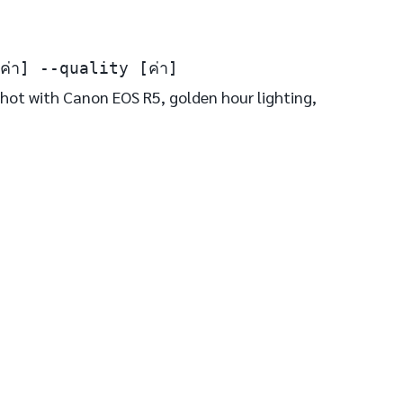
[ค่า] --quality [ค่า]
shot with Canon EOS R5, golden hour lighting,