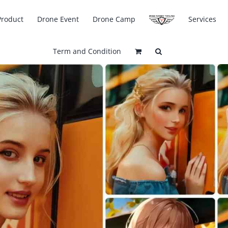
Product
Drone Event
Drone Camp
Services
Term and Condition