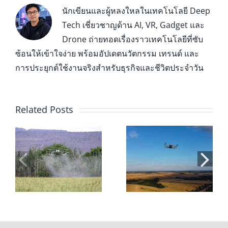
นักเขียนและผู้หลงใหลในเทคโนโลยี Deep
Tech เชี่ยวชาญด้าน AI, VR, Gadget และ
Drone ถ่ายทอดเรื่องราวเทคโนโลยีที่ซับ
ซ้อนให้เข้าใจง่าย พร้อมอัปเดตนวัตกรรม เทรนด์ และ
การประยุกต์ใช้งานจริงสำหรับธุรกิจและชีวิตประจำวัน
Related Posts
่น
โดรนเพื่อ
สอบใบอนุญาตบิน
การเกษตร: 7 ข้อดี
โดรน 2026: ขั้น
และประโยชน์ที่
ตอน ค่าใช้จ่าย
ช่วยลดต้นทุนและ
และการเตรียมตัว
เพิ่มผลผลิต