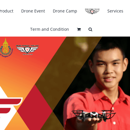
Product
Drone Event
Drone Camp
Services
Term and Condition