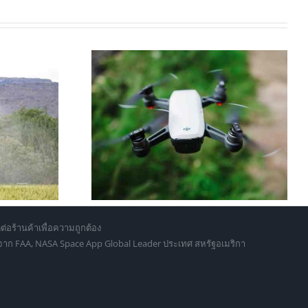
่นไหนดี 2026?
วิธีบังคับโดรนพ่นยาเกษตร: คู่มือ
เปกและราคา
ฉบับสมบูรณ์สำหรับมือใหม่ 2026
่ถึงมืออาชีพ
ต่อร้านค้าเพื่อความถูกต้อง
d จาก FAA, NASA Space App Global Leader ประเทศ สหรัฐอเมริกา