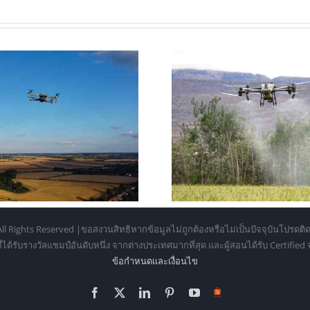
ดรนเพื่อการเกษตร: 7 ข้อดีและ
โดรนถ่ายภาพ รุ
ประโยชน์ที่ช่วยลดต้นทุนและ
เปรียบเทียบส
เพิ่มผลผลิต
ตั้งแต่มือใหม
ll Rights Reserved |ขอสงวนสิทธิหากข้อมูลไม่ถูกต้องหรือไม่เป็นปัจจุบันโปรดติด
้รับรางวัลแชมป์อันดับหนึ่ง จากต่างประเทศมากที่สุด และผู้สอนได้รับ Certifie
ข้อกำหนดเเละเงื่อนไข