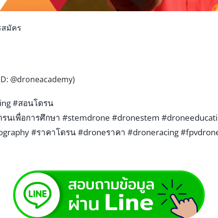
รสมัคร
 ID: @droneacademy)
ing
#สอนโดรน
รนเพื่อการศึกษา
#stemdrone
#dronestem
#droneeducat
tography
#ราคาโดรน
#droneราคา
#droneracing
#fpvdron