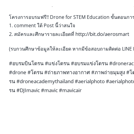
โครงการอบรมฟรี!! Drone for STEM Education ขั้นตอนกา
1. comment ใต้ Post นี้ว่าสนใจ
http://bit.do/aerosmart
2. สมัครและศึกษารายละเอียดที่
(รบกวนศึกษาข้อมูลให้ละเอีย
ด หากมีข้อสอบถามติดต่อ LINE
#อบรมบินโดรน
#แข่งโดรน
#อบรมแข่งโดรน
#dronerac
#drone
#โดรน
#ถ่ายภาพทางอากาศ
#ภาพถ่ายมุมสูง
#โด
รน
#droneacademythailand
#aerialphoto
#aerialpho
รน
#DJImavic
#mavic
#mavicair