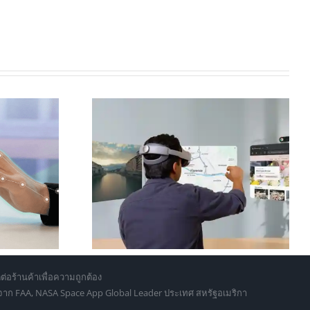
ปลี่ยนทุกที่ให้
Leap Motion Controller 2 คือ
อยฟ้า” ด้วย
อะไร และเหมาะกับใครบ้างในปี
y XR… มันแทน
2026
้จริงไหม?
ต่อร้านค้าเพื่อความถูกต้อง
d จาก FAA, NASA Space App Global Leader ประเทศ สหรัฐอเมริกา