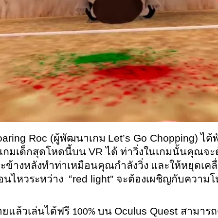
aring Roc (
Let’s Go Chopping)
ผู้พัฒนาเกม 
 ได้
VR 
เกมเด็กสุดโหดนี้บน 
ได้ ท่าวิ่งในเกมนั้นคุณจะต
างหลังทำท่าเหมือนคุณกำลังวิ่ง และให้หยุดเคลื่อ
red light” 
ื่อนไหวระหว่าง  “
จะต้องเผชิญกับความโห
Oculus Quest 
ยแล้วเล่นได้ฟรี 100% บน 
สามารถ