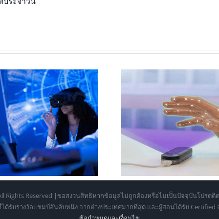
ิตประจำวัน
Infinite Office: เ
Leap Motion Controller 2 กับ
เป็น “ออฟฟิศล
การออกแบบ Hand Tracking
Samsung Galax
สำหรับ XR ระดับมืออาชีพ
โน้ตบุ๊กได
ll Rights Reserved |ขอสงวนสิทธิหากข้อมูลไม่ถูกต้องหรือไม่เป็นปัจจุบันโปรดติด
้รับรางวัลแชมป์อันดับหนึ่ง จากต่างประเทศมากที่สุด และผู้สอนได้รับ Certifie
ข้อกำหนดเเละเงื่อนไข