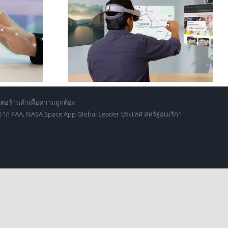
ปลี่ยนทุกที่ให้
Leap Motion Controller 2 คือ
อยฟ้า” ด้วย
อะไร และเหมาะกับใครบ้างในปี
y XR… มันแทน
2026
้จริงไหม?
ต่อร้านค้าเพื่อความถูกต้อง
d จาก FAA, NASA Space App Global Leader ประเทศ สหรัฐอเมริกา