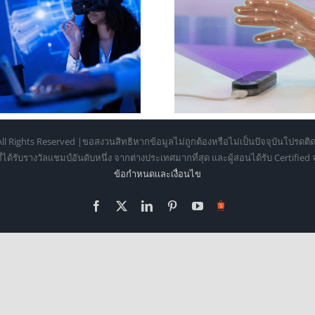
Infinite Office: เ
Leap Motion Controller 2 กับ
เป็น “ออฟฟิศล
การออกแบบ Hand Tracking
Samsung Galax
สำหรับ XR ระดับมืออาชีพ
โน้ตบุ๊กได
ll Rights Reserved |ขอสงวนสิทธิหากข้อมูลไม่ถูกต้องหรือไม่เป็นปัจจุบันโปรดติด
้รับรางวัลแชมป์อันดับหนึ่ง จากต่างประเทศมากที่สุด และผู้สอนได้รับ Certifie
ข้อกำหนดเเละเงื่อนไข