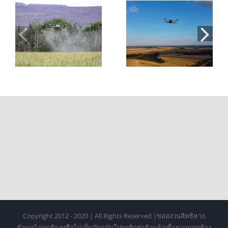
่น
โดรนเพื่อ
สอบใบอนุญาตบิน
การเกษตร: 7 ข้อดี
โดรน 2026: ขั้น
และประโยชน์ที่
ตอน ค่าใช้จ่าย
ช่วยลดต้นทุนและ
และการเตรียมตัว
เพิ่มผลผลิต
Copyright 2012 - 2020 | All Rights Reserved |ขอสงวนสิทธิหาก
ข้อมูลไม่ถูกต้องหรือไม่เป็นปัจจุบันโปรดติดต่อร้านค้าเพื่อความถูกต้อง