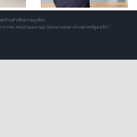
ต่อร้านค้าเพื่อความถูกต้อง
d จาก FAA, NASA Space App Global Leader ประเทศ สหรัฐอเมริกา