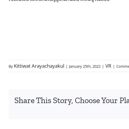
Kittiwat Arayachayakul
VR
By
|
January 25th, 2022
|
|
Commen
Share This Story, Choose Your Pl