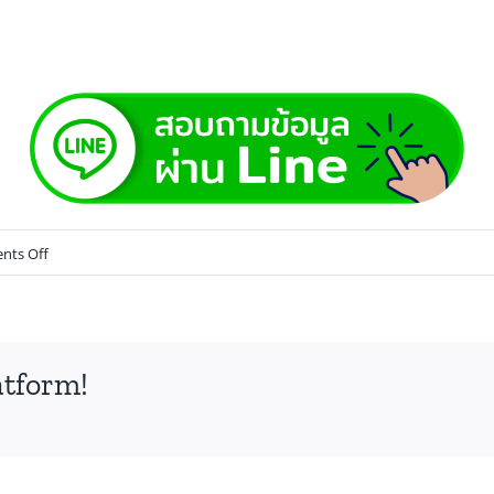
ts Off
atform!