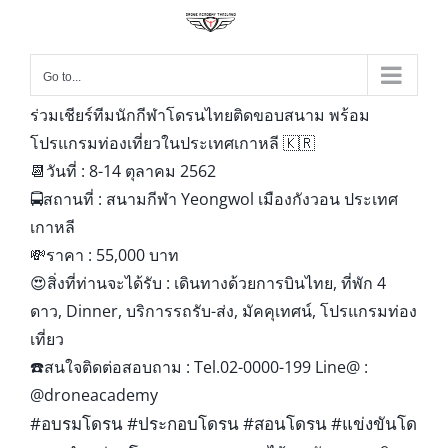
Go to...
ร่วมเชียร์ทีมนักกีฬาโดรนไทยติดขอบสนาม พร้อม
โปรแกรมท่องเที่ยวในประเทศเกาหลี
🇰🇷
📆
วันที่ : 8-14 ตุลาคม 2562
🚍
สถานที่ : สนามกีฬา Yeongwol เมืองกังวอน ประเทศ
เกาหลี
💸
ราคา : 55,000 บาท
😍
สิ่งที่ท่านจะได้รับ : เดินทางด้วยการบินไทย, ที่พัก 4
ดาว, Dinner, บริการรถรับ-ส่ง, มัคคุเทศน์, โปรแกรมท่อง
เที่ยว
☎️
สนใจติดต่อสอบถาม : Tel.02-0000-199 Line@ :
@droneacademy
#
อบรมโดรน
#
ประกอบโดรน
#
สอนโดรน
#
แข่งขันโด