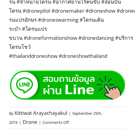
รน
#
จำหน่ายโดรน
#
อากาศยานไร้คนขับ
#
สอนบิน
โดรน
#
dronepilot
#
dronemaker
#
droneshow
#
drone
รนแปรอักษร
#
droneswarming
#
โดรนเต้น
ระบำ
#
โดรนแปร
ขบวน
#
droneformationshow
#
dronedancing
#
บริการ
โดรนโชว์
#
thailanddroneshow
#
droneshowthailand
Kittiwat Arayachayakul
By
|
September 25th,
Drone
2019
|
|
Comments Off