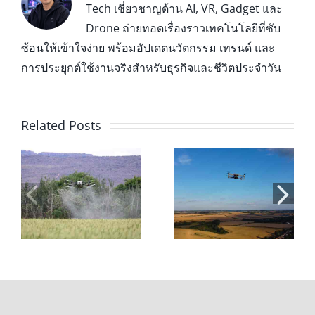
Tech เชี่ยวชาญด้าน AI, VR, Gadget และ
Drone ถ่ายทอดเรื่องราวเทคโนโลยีที่ซับ
ซ้อนให้เข้าใจง่าย พร้อมอัปเดตนวัตกรรม เทรนด์ และ
การประยุกต์ใช้งานจริงสำหรับธุรกิจและชีวิตประจำวัน
Related Posts
่น
โดรนเพื่อ
สอบใบอนุญาตบิน
การเกษตร: 7 ข้อดี
โดรน 2026: ขั้น
และประโยชน์ที่
ตอน ค่าใช้จ่าย
ช่วยลดต้นทุนและ
และการเตรียมตัว
เพิ่มผลผลิต