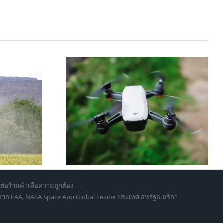
่นไหนดี 2026?
วิธีบังคับโดรนพ่นยาเกษตร: คู่มือ
เปกและราคา
ฉบับสมบูรณ์สำหรับมือใหม่ 2026
่ถึงมืออาชีพ
ต่อร้านค้าเพื่อความถูกต้อง
d จาก FAA, NASA Space App Global Leader ประเทศ สหรัฐอเมริกา