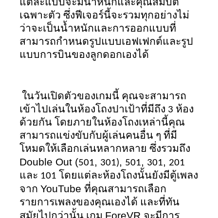
แต่ละแบบจะมีน้ำหนักและคุณสมบัติ
เฉพาะตัว ซึ่งฟีเจอร์นี้จะรวมทุกอย่างไม่
ว่าจะเป็นน้ำหนักและการออกแบบที่
สามารถกำหนดรูปแบบเอฟเฟกต์และรูป
แบบการบินของลูกดอกเองได้
 ในวันเปิดตัวของเกมนี้ คุณจะสามารถ
เข้าไปเล่นในห้องโถงปาเป้าที่มีถึง 3 ห้อง
ด้วยกัน โดยภายในห้องโถงเหล่านี้คุณ
สามารถแข่งขับกับผู้เล่นคนอื่น ๆ ที่มี
โหมดให้เลือกเล่นหลากหลาย ซึ่งรวมถึง 
Double Out (
, 
, 
, 
, 
501
301)
501
301
201 
และ 101 โดยแต่ละห้องโถงนั้นยังมีตู้เพลง
YouTube 
จาก 
ที่คุณสามารถเลือก
รายการเพลงของคุณเองได้ และที่ทัน
ForeVR 
สมัยไปกว่านั้น เกม 
จะมีการ