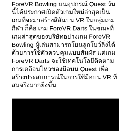
ForeVR Bowling 
Quest 
บนอุปกรณ์ 
วัน
นี้ได้ประกาศเปิดตัวเกมใหม่ล่าสุดเป็น
VR 
เกมที่จะมาสร้างสีสันบน 
ในกลุ่มเกม
ForeVR Darts
กีฬา ก็คือ เกม 
 ในขณะที่
ForeVR 
เกมล่าสุดของบริษัทอย่างเกม 
Bowling 
ผู้เล่นสามารถโยนลูกโบว์ลิ่งได้
ด้วยการใช้ตัวควบคุมแบบสัมผัส แต่เกม 
ForeVR Darts 
จะใช้เทคโนโลยีติดตาม
Quest 
การเคลื่อนไหวของมือบน 
เพื่อ
VR 
สร้างประสบการณ์ในการใช้มือบน 
ที่
สมจริงมากยิ่งขึ้น