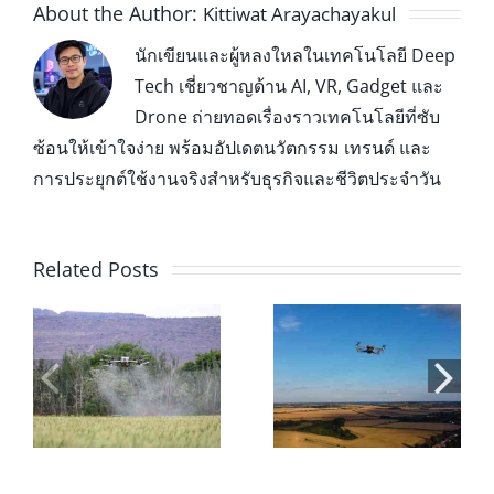
About the Author:
Kittiwat Arayachayakul
นักเขียนและผู้หลงใหลในเทคโนโลยี Deep
Tech เชี่ยวชาญด้าน AI, VR, Gadget และ
Drone ถ่ายทอดเรื่องราวเทคโนโลยีที่ซับ
ซ้อนให้เข้าใจง่าย พร้อมอัปเดตนวัตกรรม เทรนด์ และ
การประยุกต์ใช้งานจริงสำหรับธุรกิจและชีวิตประจำวัน
Related Posts
่น
โดรนเพื่อ
สอบใบอนุญาตบิน
การเกษตร: 7 ข้อดี
โดรน 2026: ขั้น
และประโยชน์ที่
ตอน ค่าใช้จ่าย
ช่วยลดต้นทุนและ
และการเตรียมตัว
เพิ่มผลผลิต