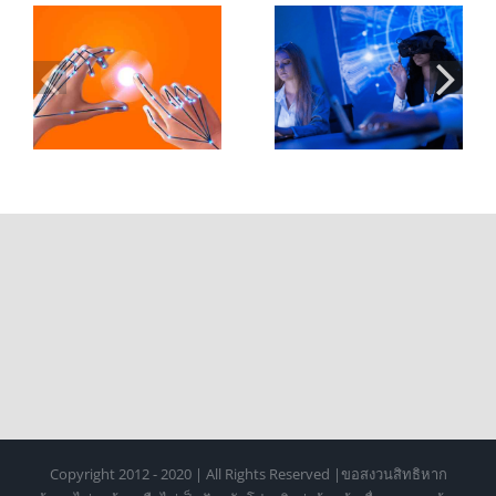
XR ในห้องเรียน
Controller 2 กับ
อ
มหาวิทยาลัย:
การออกแบบ
ะ
บทบาทของ Hand
Hand Tracking
Tracking ในการ
สำหรับ XR ระดับ
เรียนรู้ยุคใหม่
มืออาชีพ
Copyright 2012 - 2020 | All Rights Reserved |ขอสงวนสิทธิหาก