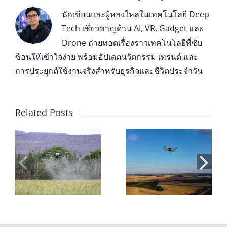
นักเขียนและผู้หลงใหลในเทคโนโลยี Deep
Tech เชี่ยวชาญด้าน AI, VR, Gadget และ
Drone ถ่ายทอดเรื่องราวเทคโนโลยีที่ซับ
ซ้อนให้เข้าใจง่าย พร้อมอัปเดตนวัตกรรม เทรนด์ และ
การประยุกต์ใช้งานจริงสำหรับธุรกิจและชีวิตประจำวัน
Related Posts
่น
โดรนเพื่อ
สอบใบอนุญาตบิน
การเกษตร: 7 ข้อดี
โดรน 2026: ขั้น
และประโยชน์ที่
ตอน ค่าใช้จ่าย
ช่วยลดต้นทุนและ
และการเตรียมตัว
เพิ่มผลผลิต