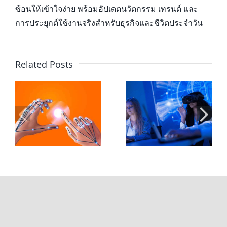
ซ้อนให้เข้าใจง่าย พร้อมอัปเดตนวัตกรรม เทรนด์ และ
การประยุกต์ใช้งานจริงสำหรับธุรกิจและชีวิตประจำวัน
Related Posts
Leap Motion
XR ในห้องเรียน
Controller 2 กับ
อ
มหาวิทยาลัย:
การออกแบบ
ะ
บทบาทของ Hand
Hand Tracking
Tracking ในการ
สำหรับ XR ระดับ
เรียนรู้ยุคใหม่
มืออาชีพ