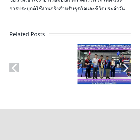
การประยุกต์ใช้งานจริงสำหรับธุรกิจและชีวิตประจำวัน
🏆
ทีมชาติไทยคว้า
หลักสูตร
รางวัลรองชนะ
Related Posts
อบรม
เลิศอันดับที่ 2 ใน
เตรียม
การแข่งขัน “โด
ความ
Robodog
รนซอคเกอร์”
พร้อม
Competition
ขนาด 20 ซม. ที่
โครงการ
2022
เซินเจิ้น ประเทศ
SPACE
จีน ในงาน
OF
Shenzhen UAV
CHALLENGE
Expo 2025
ASIA