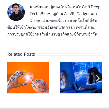
นักเขียนและผู้หลงใหลในเทคโนโลยี Deep
Tech เชี่ยวชาญด้าน AI, VR, Gadget และ
Drone ถ่ายทอดเรื่องราวเทคโนโลยีที่ซับ
ซ้อนให้เข้าใจง่าย พร้อมอัปเดตนวัตกรรม เทรนด์ และ
การประยุกต์ใช้งานจริงสำหรับธุรกิจและชีวิตประจำวัน
Related Posts
Leap Motion
XR ในห้องเรียน
Controller 2 กับ
อ
มหาวิทยาลัย:
การออกแบบ
ะ
บทบาทของ Hand
Hand Tracking
Tracking ในการ
สำหรับ XR ระดับ
เรียนรู้ยุคใหม่
มืออาชีพ