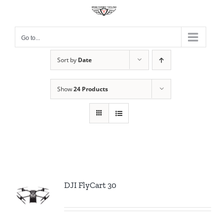
Skip
to
content
Go to...
Sort by
Date
Show
24 Products
DJI FlyCart 30