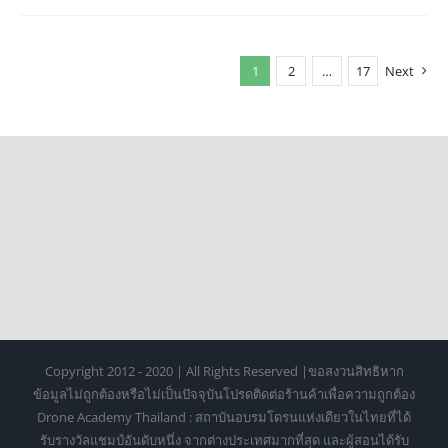
1
2
…
17
Next
Copyright 2012 - 2020 | All Rights Reserved |ขอสงวนสิทธิหาก
ข้อมูลไม่ถูกต้องหรือไม่เป็นปัจจุบันโปรดติดต่อร้านค้าเพื่อความถูกต้อง
Drone Academy Thailand : สถาบันอบรมโดรนแห่งเดียวในไทยที่ได้
รับรางวัลแชมป์อันดับหนึ่ง จากต่างประเทศมากที่สุด และผู้สอนได้รับ