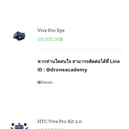
Vive Pro Eye
59,000.00
฿
หากท่านใดสนใจ สามารถติดต่อได้ที่ Line
@droneacademy
ID :
Details
HTC Vive Pro Kit 2.0