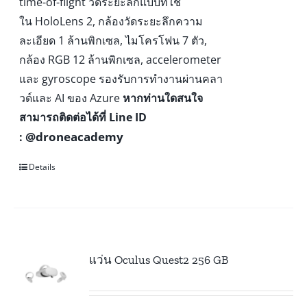
time-of-flight วัดระยะลึกแบบที่ใช้
ใน HoloLens 2, กล้องวัดระยะลึกความ
ละเอียด 1 ล้านพิกเซล, ไมโครโฟน 7 ตัว,
กล้อง RGB 12 ล้านพิกเซล, accelerometer
และ gyroscope รองรับการทำงานผ่านคลา
วด์และ AI ของ Azure
หากท่านใดสนใจ
สามารถติดต่อได้ที่ Line ID
@droneacademy
:
Details
แว่น Oculus Quest2 256 GB