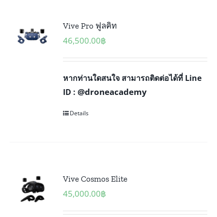
Vive Pro ฟูลคิท
46,500.00
฿
หากท่านใดสนใจ สามารถติดต่อได้ที่ Line
@droneacademy
ID :
Details
Vive Cosmos Elite
45,000.00
฿