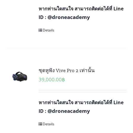
หากท่านใดสนใจ สามารถติดต่อได้ที่ Line
@droneacademy
ID :
Details
ชุดหูฟัง Vive Pro 2 เท่านั้น
39,000.00
฿
หากท่านใดสนใจ สามารถติดต่อได้ที่ Line
@droneacademy
ID :
Details