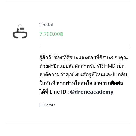
Tactal
7,700.00
฿
รู้สึกถึงช็อตที่ศีรษะและต่อยที่ศีรษะของคุณ
ด้วยฝาปิดแบบสัมผัสสำหรับ VR HMD เป็ด
ลงตีความว่าคุณโดนศัตรูที่ไหนและยิงกลับ
ในทันที
หากท่านใดสนใจ สามารถติดต่อ
@droneacademy
ได้ที่ Line ID :
Details