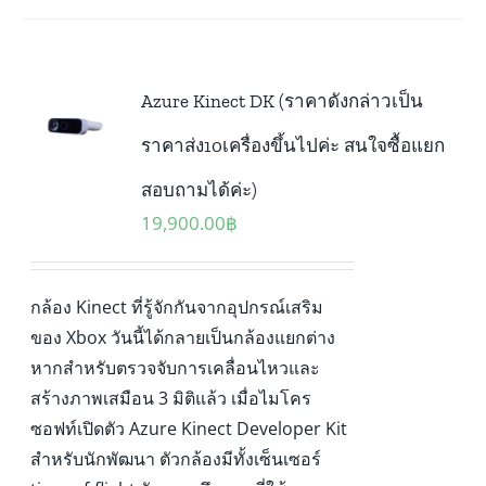
Azure Kinect DK (ราคาดังกล่าวเป็น
ราคาส่ง10เครื่องขึ้นไปค่ะ สนใจซื้อแยก
สอบถามได้ค่ะ)
19,900.00
฿
กล้อง Kinect ที่รู้จักกันจากอุปกรณ์เสริม
ของ Xbox วันนี้ได้กลายเป็นกล้องแยกต่าง
หากสำหรับตรวจจับการเคลื่อนไหวและ
สร้างภาพเสมือน 3 มิติแล้ว เมื่อไมโคร
ซอฟท์เปิดตัว Azure Kinect Developer Kit
สำหรับนักพัฒนา ตัวกล้องมีทั้งเซ็นเซอร์