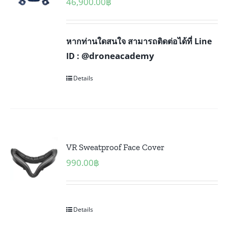
46,900.00
฿
หากท่านใดสนใจ สามารถติดต่อได้ที่ Line
@droneacademy
ID :
Details
VR Sweatproof Face Cover
990.00
฿
Details