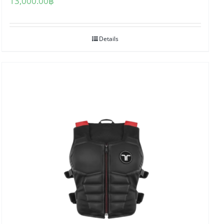
13,000.00
฿
Details