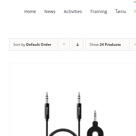
Skip
Home
News
Activities
Training
โดรน
to
content
Sort by
Default Order
Show
24 Products