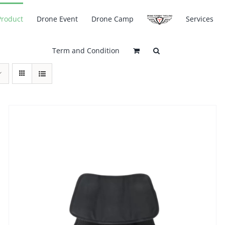
Product
Drone Event
Drone Camp
Services
Term and Condition