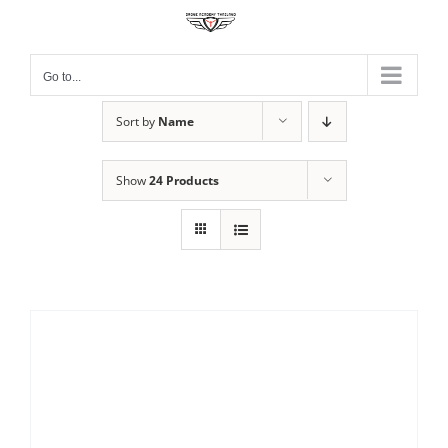
Skip
to
content
Go to...
Sort by
Name
Show
24 Products