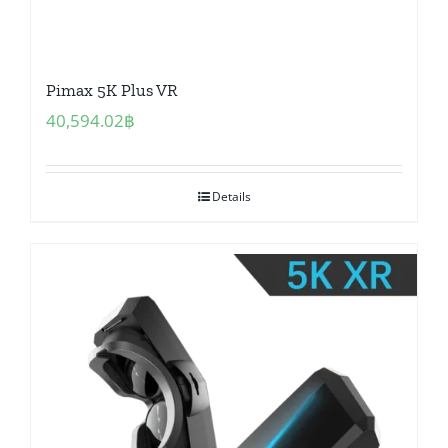
Pimax 5K Plus VR
40,594.02
฿
Details