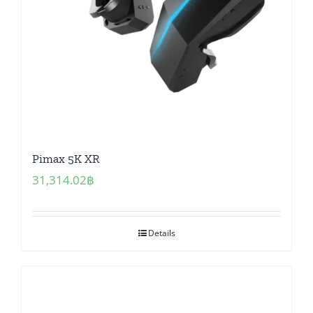
Pimax 5K XR
31,314.02
฿
Details