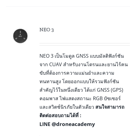
NEO 3
NEO 3 เป็นโมดูล GNSS แบบมัลติฟังก์ชัน
จาก CUAV สำหรับงานโดรนและยานไร้คน
ขับที่ต้องการความแม่นยำและความ
ทนทานสูง โดยออกแบบให้รวมฟังก์ชัน
สำคัญไว้ในหนึ่งเดียว ได้แก่ GNSS (GPS)
คอมพาส ไฟแสดงสถานะ RGB บัซเซอร์
และสวิตช์นิรภัยในตัวเดียว
สนใจสามารถ
ติดต่อสอบถามได้ที่ :
@droneacademy
LINE