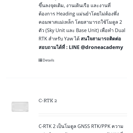
ขึ้นลงจุดเดิม, งานเดินเรือ และงานที่
ต้องการ Heading แม่นยำโดยไม่ต้องพึ่ง
คอมพาสแม่เหล็ก โดยสามารถใช้โมดูล 2
ตัว (Sky Unit และ Base Unit) เพื่อทำ Dual
RTK สำหรับ Yaw ได้
สนใจสามารถติดต่อ
@droneacademy
สอบถามได้ที่ : LINE
Details
C-RTK 2
C-RTK 2 เป็นโมดูล GNSS RTK/PPK ความ