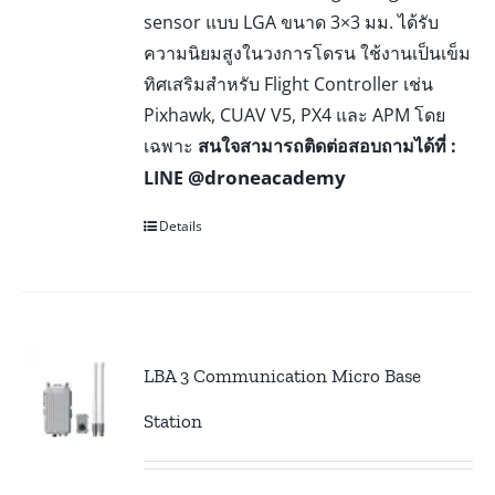
sensor แบบ LGA ขนาด 3×3 มม. ได้รับ
ความนิยมสูงในวงการโดรน ใช้งานเป็นเข็ม
ทิศเสริมสำหรับ Flight Controller เช่น
Pixhawk, CUAV V5, PX4 และ APM โดย
เฉพาะ
สนใจสามารถติดต่อสอบถามได้ที่ :
@droneacademy
LINE
Details
LBA 3 Communication Micro Base
Station