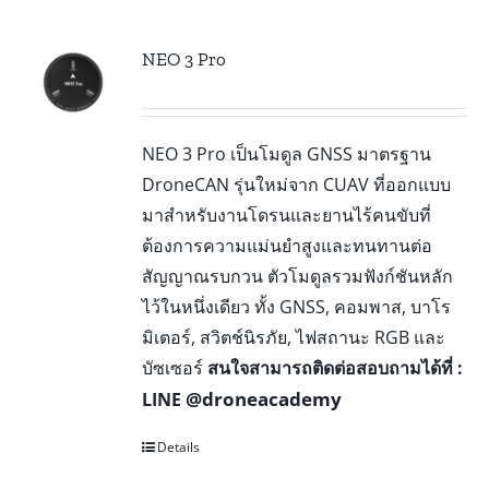
NEO 3 Pro
NEO 3 Pro เป็นโมดูล GNSS มาตรฐาน
DroneCAN รุ่นใหม่จาก CUAV ที่ออกแบบ
มาสำหรับงานโดรนและยานไร้คนขับที่
ต้องการความแม่นยำสูงและทนทานต่อ
สัญญาณรบกวน ตัวโมดูลรวมฟังก์ชันหลัก
ไว้ในหนึ่งเดียว ทั้ง GNSS, คอมพาส, บาโร
มิเตอร์, สวิตช์นิรภัย, ไฟสถานะ RGB และ
บัซเซอร์
สนใจสามารถติดต่อสอบถามได้ที่ :
@droneacademy
LINE
Details