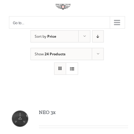
Skip
to
content
Go to...
Sort by
Price
Show
24 Products
NEO 3x