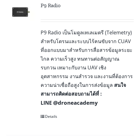
P9 Radio
P9 Radio เป็นโมดูลเทเลเมตรี (Telemetry)
สำหรับโดรนและระบบไร้คนขับจาก CUAV
ที่ออกแบบมาสำหรับการสื่อสารข้อมูลระยะ
ไกล ความเร็วสูง ทนทานต่อสัญญาณ
รบกวน เหมาะกับงาน UAV เชิง
อุตสาหกรรม งานสำรวจ และงานที่ต้องการ
ความน่าเชื่อถือสูงในการส่งข้อมูล
สนใจ
สามารถติดต่อสอบถามได้ที่ :
@droneacademy
LINE
Details