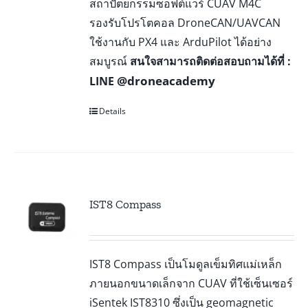
สถาปัตยกรรมซอฟต์แวร์ CUAV M4C
รองรับโปรโตคอล DroneCAN/UAVCAN
ใช้งานกับ PX4 และ ArduPilot ได้อย่าง
สมบูรณ์
สนใจสามารถติดต่อสอบถามได้ที่ :
@droneacademy
LINE
Details
IST8 Compass
IST8 Compass เป็นโมดูลเข็มทิศแม่เหล็ก
ภายนอกขนาดเล็กจาก CUAV ที่ใช้เซ็นเซอร์
iSentek IST8310 ซึ่งเป็น geomagnetic