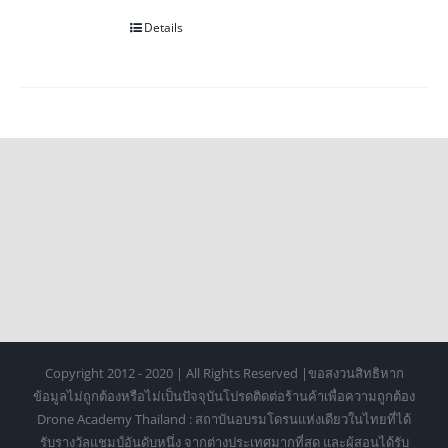
Details
Copyright 2012 - 2020 | All Rights Reserved |ขอสงวนสิทธิหาก
ข้อมูลไม่ถูกต้องหรือไม่เป็นปัจจุบันโปรดติดต่อร้านค้าเพื่อความถูกต้อง
Drone Academy Thailand : สถาบันอบรมโดรนแห่งเดียวในไทยที่ได้
รับรางวัลแชมป์อันดับหนึ่ง จากต่างประเทศมากที่สุด และผู้สอนได้รับ