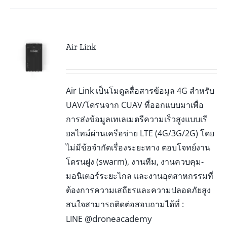
Air Link
Air Link เป็นโมดูลสื่อสารข้อมูล 4G สำหรับ
UAV/โดรนจาก CUAV ที่ออกแบบมาเพื่อ
การส่งข้อมูลเทเลเมตรีความเร็วสูงแบบเรี
ยลไทม์ผ่านเครือข่าย LTE (4G/3G/2G) โดย
ไม่มีข้อจำกัดเรื่องระยะทาง ตอบโจทย์งาน
โดรนฝูง (swarm), งานทีม, งานควบคุม-
มอนิเตอร์ระยะไกล และงานอุตสาหกรรมที่
ต้องการความเสถียรและความปลอดภัยสูง
สนใจสามารถติดต่อสอบถามได้ที่ :
@droneacademy
LINE