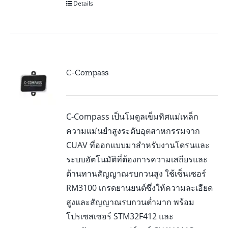
Details
C-Compass
C-Compass เป็นโมดูลเข็มทิศแม่เหล็ก
ความแม่นยำสูงระดับอุตสาหกรรมจาก
CUAV ที่ออกแบบมาสำหรับงานโดรนและ
ระบบอัตโนมัติที่ต้องการความเสถียรและ
ต้านทานสัญญาณรบกวนสูง ใช้เซ็นเซอร์
RM3100 เกรดยานยนต์ซึ่งให้ความละเอียด
สูงและสัญญาณรบกวนต่ำมาก พร้อม
โปรเซสเซอร์ STM32F412 และ