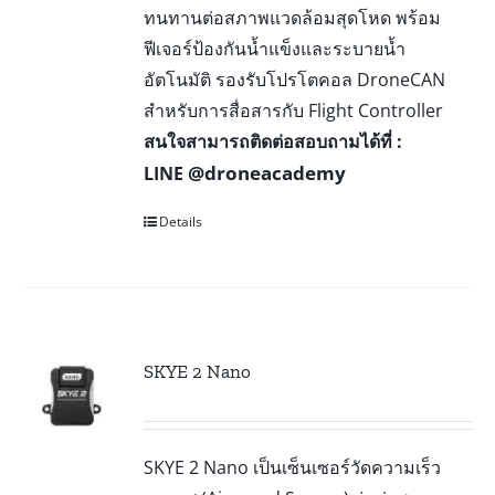
ทนทานต่อสภาพแวดล้อมสุดโหด พร้อม
ฟีเจอร์ป้องกันน้ำแข็งและระบายน้ำ
อัตโนมัติ รองรับโปรโตคอล DroneCAN
สำหรับการสื่อสารกับ Flight Controller
สนใจสามารถติดต่อสอบถามได้ที่ :
@droneacademy
LINE
Details
SKYE 2 Nano
SKYE 2 Nano เป็นเซ็นเซอร์วัดความเร็ว