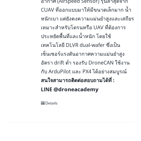
อากาศ (Airspeed Sensor) รุ่นล่าสุดจาก
CUAV ที่ออกแบบมาให้มีขนาดเล็กมาก น้ำ
หนักเบา แต่ยังคงความแม่นยำสูงและเสถียร
เหมาะสำหรับโดรนหรือ UAV ที่ต้องการ
ประหยัดพื้นที่และน้ำหนัก โดยใช้
เทคโนโลยี DLVR dual-wafer ซึ่งเป็น
เซ็นเซอร์แรงดันอากาศความแม่นยำสูง
อัตรา drift ต่ำ รองรับ DroneCAN ใช้งาน
กับ ArduPilot และ PX4 ได้อย่างสมบูรณ์
สนใจสามารถติดต่อสอบถามได้ที่ :
@droneacademy
LINE
Details