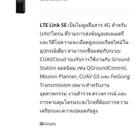
LTE Link SE
เป็นโมดูลสื่อสาร 4G สำหรับ
UAV/โดรน ที่รวมการส่งข้อมูลเทเลเมตรี
และวิดีโอความละเอียดสูงแบบเรียลไทม์ใน
อุปกรณ์เดียว สามารถเชื่อมต่อกับระบบ
CUAVCloud รองรับการใช้งานกับ Ground
Station ยอดนิยม เช่น QGroundControl,
Mission Planner, CUAV GS และ FeiGong
Transmission เหมาะสำหรับงาน
อุตสาหกรรม งานสำรวจ ตรวจการณ์ และ
การควบคุมโดรนระยะไกลที่ต้องการความ
เสถียรและความปลอดภัยสูง
Details