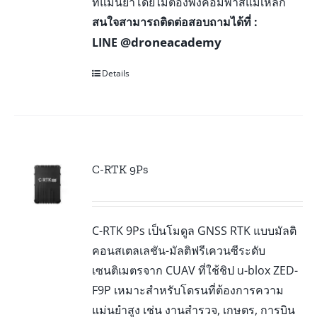
ที่แม่นยำโดยไม่ต้องพึ่งคอมพาสแม่เหล็ก
สนใจสามารถติดต่อสอบถามได้ที่ :
@droneacademy
LINE
Details
C-RTK 9Ps
C-RTK 9Ps เป็นโมดูล GNSS RTK แบบมัลติ
คอนสเตลเลชัน-มัลติฟรีเควนซีระดับ
เซนติเมตรจาก CUAV ที่ใช้ชิป u-blox ZED-
F9P เหมาะสำหรับโดรนที่ต้องการความ
แม่นยำสูง เช่น งานสำรวจ, เกษตร, การบิน