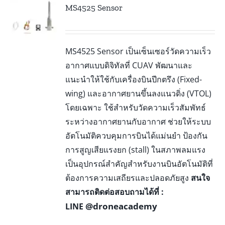
MS4525 Sensor
MS4525 Sensor เป็นเซ็นเซอร์วัดความเร็ว
อากาศแบบดิจิทัลที่ CUAV พัฒนาและ
แนะนำให้ใช้กับเครื่องบินปีกตรึง (Fixed-
wing) และอากาศยานขึ้นลงแนวดิ่ง (VTOL)
โดยเฉพาะ ใช้สำหรับวัดความเร็วสัมพัทธ์
ระหว่างอากาศยานกับอากาศ ช่วยให้ระบบ
อัตโนมัติควบคุมการบินได้แม่นยำ ป้องกัน
การสูญเสียแรงยก (stall) ในสภาพลมแรง
เป็นอุปกรณ์สำคัญสำหรับงานบินอัตโนมัติที่
ต้องการความเสถียรและปลอดภัยสูง
สนใจ
สามารถติดต่อสอบถามได้ที่ :
@droneacademy
LINE