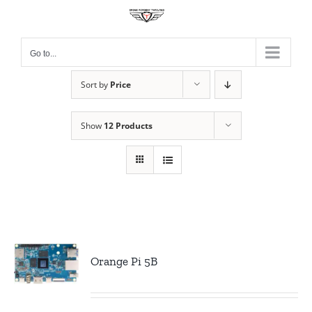
Skip
to
content
Go to...
Sort by
Price
Show
12 Products
Orange Pi 5B